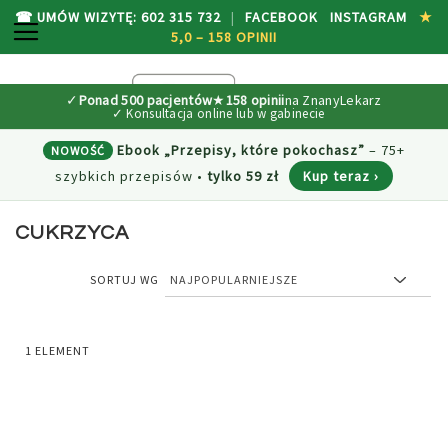
☎ UMÓW WIZYTĘ: 602 315 732
|
FACEBOOK
INSTAGRAM
★
PRZEŁĄCZNIK NAV
5,0 – 158 OPINII
P
M
SEARCH
D
✓
Ponad 500 pacjentów
★
158 opinii
na ZnanyLekarz
TR
Ebook „Przepisy, które pokochasz”
– 75+
NOWOŚĆ
szybkich przepisów
•
tylko 59 zł
Kup teraz ›
CUKRZYCA
SORTUJ WG
1
ELEMENT