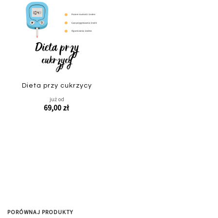
Porównaj
Dodaj
do
listy
życzeń
Dieta przy cukrzycy
już od
69,00 zł
Dodaj do koszyka
PORÓWNAJ PRODUKTY
Podgląd