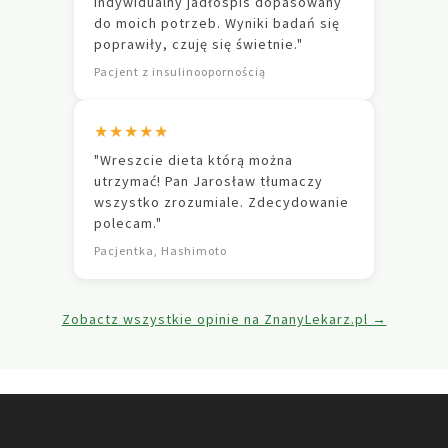
indywidualny jadłospis dopasowany
do moich potrzeb. Wyniki badań się
poprawiły, czuję się świetnie."
Pacjent z insulinoopornością
★★★★★
"Wreszcie dieta którą można
utrzymać! Pan Jarosław tłumaczy
wszystko zrozumiale. Zdecydowanie
polecam."
Pacjentka, Hashimoto
Zobactz wszystkie opinie na ZnanyLekarz.pl →