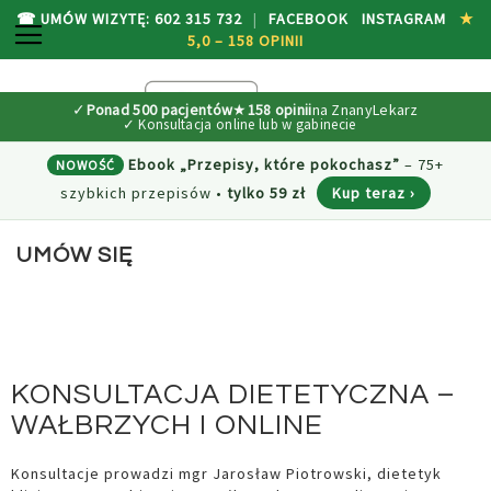
☎ UMÓW WIZYTĘ: 602 315 732
|
FACEBOOK
INSTAGRAM
★
PRZEŁĄCZNIK NAV
5,0 – 158 OPINII
P
M
SEARCH
D
✓
Ponad 500 pacjentów
★
158 opinii
na ZnanyLekarz
TR
Ebook „Przepisy, które pokochasz”
– 75+
NOWOŚĆ
szybkich przepisów
•
tylko 59 zł
Kup teraz ›
UMÓW SIĘ
KONSULTACJA DIETETYCZNA –
WAŁBRZYCH I ONLINE
Konsultacje prowadzi mgr Jarosław Piotrowski, dietetyk