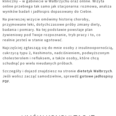
kliniczny – w gabinecie w Wałbrzychu oraz online. Wizyta
online przebiega tak samo jak stacjonarna: rozmowa, analiza
wyników badań i jadłospis dopasowany do Ciebie.
Na pierwszej wizycie omówimy historię choroby,
przyjmowane leki, dotychczasowe próby zmiany diety,
badania i pomiary. Na tej podstawie powstaje plan
żywieniowy pod Twoje rozpoznanie, tryb pracy i to, co
realnie jesteś w stanie ugotować.
Najczęściej zgłaszają się do mnie osoby z insulinoopornością,
cukrzycą typu 2, Hashimoto, nadciśnieniem, podwyższonym
cholesterolem i refluksem, a także osoby, które chcą
schudnąć po wielu nieudanych próbach.
Szczegóły i dojazd znajdziesz na stronie
dietetyk Wałbrzych
.
Jeśli wolisz zacząć samodzielnie, sprawdź
gotowe jadłospisy
PDF
.