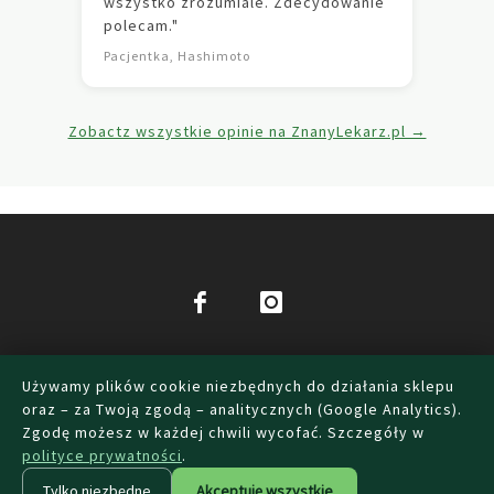
wszystko zrozumiale. Zdecydowanie
polecam."
Pacjentka, Hashimoto
Zobactz wszystkie opinie na ZnanyLekarz.pl →
DIETETYK WAŁBRZYCH
FAQ
POLITYKA
Używamy plików cookie niezbędnych do działania sklepu
PRYWATNOŚCI
REGULAMIN
USTAWIENIA COOKIES
oraz – za Twoją zgodą – analitycznych (Google Analytics).
WARUNKI UŻYTKOWANIA
KONTAKT
Zgodę możesz w każdej chwili wycofać. Szczegóły w
polityce prywatności
.
ZAPISZ SIĘ DO NEWSLETTERA I ODBIERZ KOD
WITAJ10
Pytania
do
Umów konsultację dietetyczną —
Umów się
✕
(-10% NA PIERWSZE ZAMÓWIENIE)
Tylko niezbędne
Akceptuję wszystkie
dietetyka