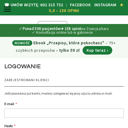
☎ UMÓW WIZYTĘ: 602 315 732
|
FACEBOOK
INSTAGRAM
★
PRZEŁĄCZNIK NAV
5,0 – 158 OPINII
P
M
SEARCH
D
✓
Ponad 500 pacjentów
★
158 opinii
na ZnanyLekarz
TR
Ebook „Przepisy, które pokochasz”
– 75+
NOWOŚĆ
szybkich przepisów
•
tylko 59 zł
Kup teraz ›
LOGOWANIE
ZAREJESTROWANI KLIENCI
Jeśli posiadasz już konto, możesz zalogować się przy użyciu adresu e-mail.
E-mail
Hasło