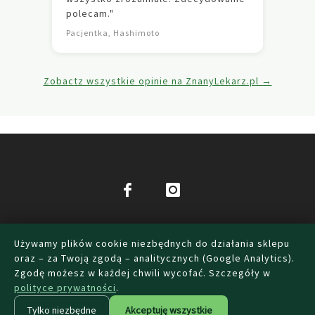
polecam."
Pacjentka, Hashimoto
Zobactz wszystkie opinie na ZnanyLekarz.pl →
DIETETYK WAŁBRZYCH
FAQ
POLITYKA
Używamy plików cookie niezbędnych do działania sklepu
PRYWATNOŚCI
REGULAMIN
USTAWIENIA COOKIES
oraz – za Twoją zgodą – analitycznych (Google Analytics).
WARUNKI UŻYTKOWANIA
KONTAKT
Zgodę możesz w każdej chwili wycofać. Szczegóły w
polityce prywatności
.
ZAPISZ SIĘ DO NEWSLETTERA I ODBIERZ KOD
WITAJ10
Pytania
do
Umów konsultację dietetyczną —
Umów się
✕
(-10% NA PIERWSZE ZAMÓWIENIE)
Tylko niezbędne
Akceptuję wszystkie
dietetyka