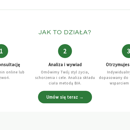
JAK TO DZIAŁA?
1
2
nsultację
Analiza i wywiad
Otrzymujesz
min online lub
Omówimy Twój styl życia,
Indywidualny
zwoń.
schorzenia i cele. Analiza składu
dopasowany do C
ciała metodą BIA.
wsparciem 
Umów się teraz →