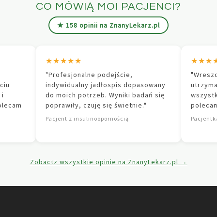
CO MÓWIĄ MOI PACJENCI?
★ 158 opinii na ZnanyLekarz.pl
★★★★★
★★★
"Profesjonalne podejście,
"Wreszc
ciu
indywidualny jadłospis dopasowany
utrzyma
 i
do moich potrzeb. Wyniki badań się
wszyst
Polecam
poprawiły, czuję się świetnie."
polecam
Pacjent z insulinoopornością
Pacjentk
Zobactz wszystkie opinie na ZnanyLekarz.pl →