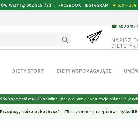
W WIZYTĘ: 602 315 732
|
FACEBOOK
INSTAGRAM
★ 5,0 – 158 
SEARCH
NAPISZ D
DIETETYK
DIETY SPORT
DIETY WSPOMAGAJĄCE
UMÓW
d 500 pacjentów
★
158 opinii
na ZnanyLekarz
Przepisy, które pokochasz”
– 75+ szybkich przepisów
•
tylko 59