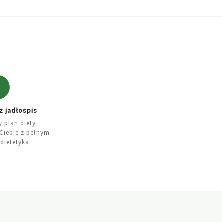
3
 jadłospis
 plan diety
iebie z pełnym
dietetyka.