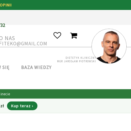
OPINII
MÓJ KOSZYK
O NAS
.FITEKO@GMAIL.COM
DIETETYK KLINICZNY
MGR JAROSŁAW PIOTROWSKI
 SIĘ
BAZA WIEDZY
 zł
Kup teraz ›