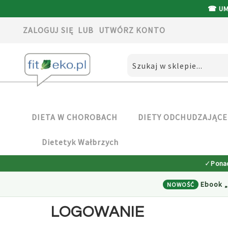
☎ UMÓ
ZALOGUJ SIĘ
UTWÓRZ KONTO
PRZEJDŹ
DO
TREŚCI
SEARCH
DIETA W CHOROBACH
DIETY ODCHUDZAJĄCE
Dietetyk Wałbrzych
✓
Pona
Ebook „
NOWOŚĆ
LOGOWANIE