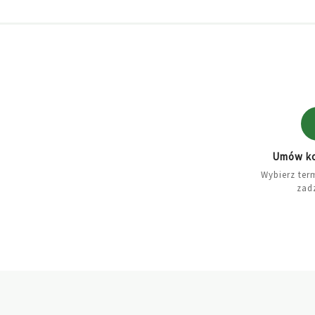
Umów ko
Wybierz ter
zad