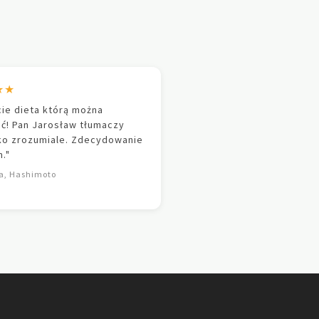
★★
ie dieta którą można
ć! Pan Jarosław tłumaczy
ko zrozumiale. Zdecydowanie
."
a, Hashimoto