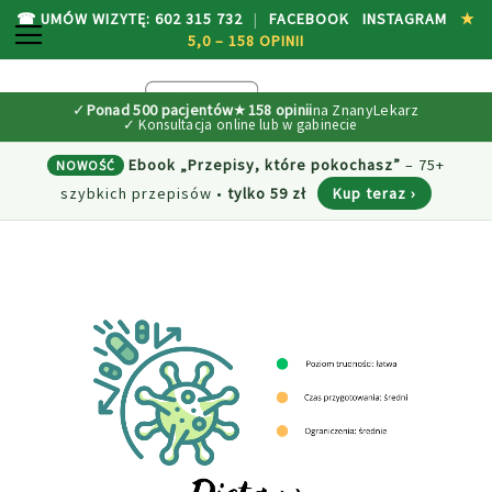
☎ UMÓW WIZYTĘ: 602 315 732
|
FACEBOOK
INSTAGRAM
★
PRZEŁĄCZNIK NAV
5,0 – 158 OPINII
P
M
SEARCH
D
✓
Ponad 500 pacjentów
★
158 opinii
na ZnanyLekarz
TR
Ebook „Przepisy, które pokochasz”
– 75+
NOWOŚĆ
szybkich przepisów
•
tylko 59 zł
Kup teraz ›
Przejdź
na
koniec
galerii