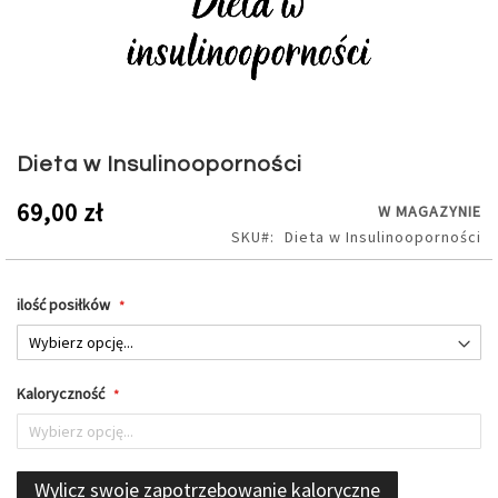
Przejdź
na
Dieta w Insulinooporności
początek
galerii
69,00 zł
W MAGAZYNIE
SKU
Dieta w Insulinooporności
ilość posiłków
Kaloryczność
Wylicz swoje zapotrzebowanie kaloryczne