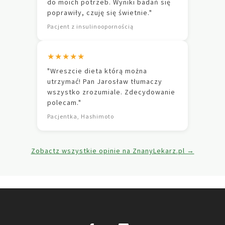
do moich potrzeb. Wyniki badań się
poprawiły, czuję się świetnie."
Pacjent z insulinoopornością
★★★★★
"Wreszcie dieta którą można
utrzymać! Pan Jarosław tłumaczy
wszystko zrozumiale. Zdecydowanie
polecam."
Pacjentka, Hashimoto
Zobactz wszystkie opinie na ZnanyLekarz.pl →